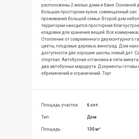
расположены 2 жилых дома и баня. Основной до
большая просторная кухня, совмещенный сан. 
проживания большой семьи. Второй дом неболь
территории находится просторная благоустрое
кладовки для хранения вещей. Все коммуника
Отопление от современного двухконтурного га
цветы, плодовые деревья, виноград. Дом нахо
доступности две хорошие школы, новый дет. Са
спортзал. Автобусная остановка в пяти минута
два автобусных маршрута. Документы готовы к
обременений и ограничений. Торг.
Площадь участка :
6 сот.
Тип :
Дом
Площадь :
130 м²