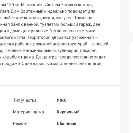
м 130 кв. М., кирпичныйв нём 7 жилых комнат,
Узел. Дом 2х этажный и идеально подойдет для
шой — две комнаты, кухня, сан узел. Также на
нная баня с ванной, туалетом, большой гараж, две
ции в доме центральные. Установлены счетчики.
зового котла. Территория двора вся ухоженная —
дится в районе с развитой инфраструктурой — в пешей
д, сетевые магазины, рынок, кулинария, пекарня,
х ходьбы от дома. До центра города постоянно ходят
 продаже. Один взрослый собственник. Без долгов,
Тип участка :
ИЖС
Материал дома :
Кирпичный
Ремонт :
Обычный