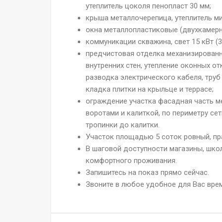
утеплитель цоколя пенопласт 30 мм;
крыша металлочерепица, утеплитель ми
окна металлопластиковые (двухкамерн
коммуникации скважина, свет 15 кВт (3
предчистовая отделка механизированн
внутренних стен, утепление оконных о
разводка электрического кабеля, труб
кладка плитки на крыльце и террасе;
ограждение участка фасадная часть ме
воротами и калиткой, по периметру се
тропинки до калитки.
Участок площадью 5 соток ровный, п
В шаговой доступности магазины, школ
комфортного проживания.
Запишитесь на показ прямо сейчас.
Звоните в любое удобное для Вас врем