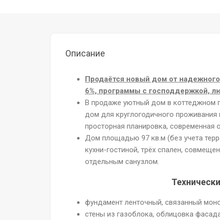
Описание
Продаётся новый дом от надежного
6%, программы с господдержкой, л
В продаже уютный дом в коттеджном 
дом для круглогодичного проживания 
просторная планировка, современная о
Дом площадью 97 кв.м (без учета терр
кухни-гостиной, трёх спален, совмеще
отдельным санузлом.
Технически
фундамент ленточный, связанный моно
стены из газоблока, облицовка фасада