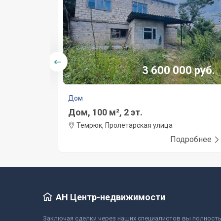
0 руб.
3 600 000 руб.
Дом
Дом, 100 м², 2 эт.
еулок, 1
Темрюк, Пролетарская улица
робнее
Подробнее
АН Центр-недвижимости
Заключая сделки через наших специалистов вы полност