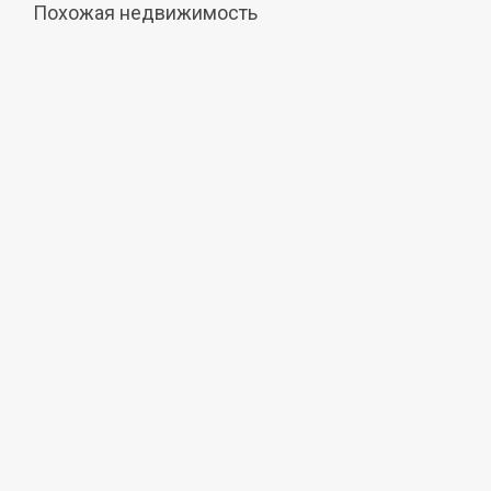
Похожая недвижимость
Продажа
1 100 000 руб.
Земельный участок
ИЖС, 5,2 сот.
станица Голубицкая, Брусничная улица, 43
Подробнее