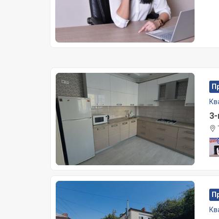
П
Кв
3-
П
Кв