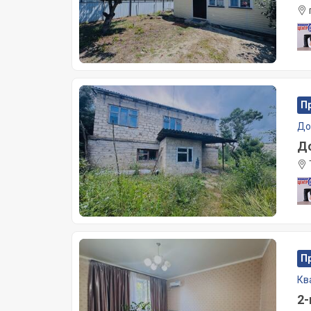
П
Д
До
П
Кв
2-