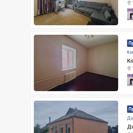
П
Ко
Ко
П
Д
До