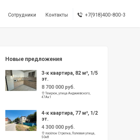
Сотрудники
Контакты
+7(918)400-800-3
Новые предложения
3-к квартира, 82 м², 1/5
эт.
8 700 000 руб.
Темрюк, улица Анджиевского,
47Ак1
4-к квартира, 77 м², 1/2
эт.
4 300 000 руб.
посёлок Стрелка, Полевая улица,
50к8