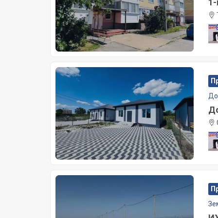
1-
П
Д
До
П
Зе
ИЖ