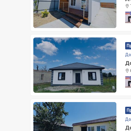
П
Д
До
П
Д
До