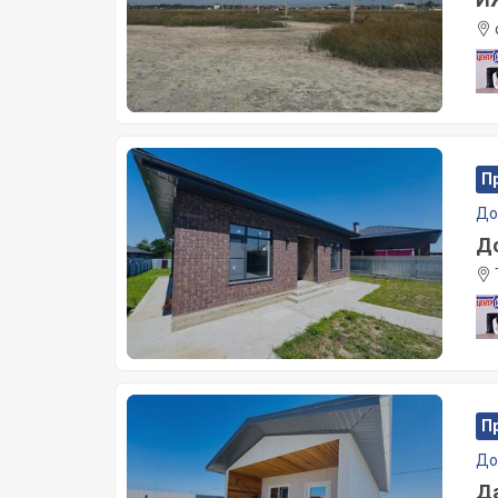
П
Д
До
П
Д
Да