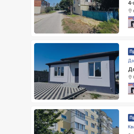
4-
П
Д
До
П
Кв